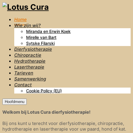
Home
Wie zijn wij?
Miranda en Erwin Koek
Mirelle van Bart
Sytske Filarski
Dierfysiotherapie
Chiropractie
Hydrotherapie
Lasertherapie
Tarieven
Samenwerking
Contact
Cookie Policy (EU)
Hoofdmenu
Welkom bij Lotus Cura dierfysiotherapie!
Bij ons kunt u terecht voor dierfysiotherapie, chiropractie,
hydrotherapie en lasertherapie voor uw paard, hond of kat.